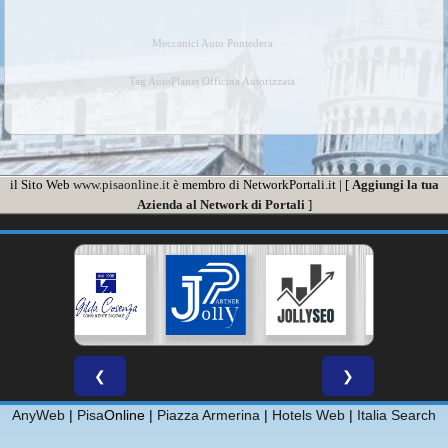
Meccanici Auto Pontedera
Tag AutoPlanet Officina Autorizzata
il Sito Web
www.pisaonline.it
è membro di NetworkPortali.it | [
Aggiungi la tua
Azienda al Network di Portali
]
❮
❯
AnyWeb
|
Pisa
Online |
Piazza Armerina
|
Hotels Web
|
Italia Search