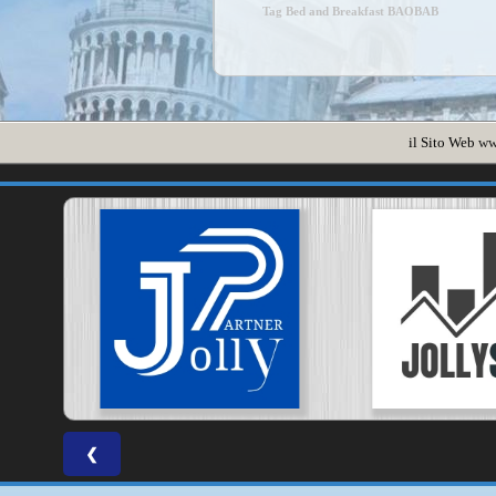
Tag Bed and Breakfast BAOBAB
il Sito Web
ww
❮