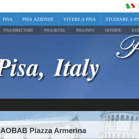
PISA
PISA AZIENDE
VIVERE A PISA
STUDIARE A PI
PISA DIRECTORY
PISA HOTEL
PISA INFO
OFFERTE
EVE
BAOBAB Piazza Armerina