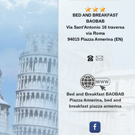
BED AND BREAKFAST
BAOBAB
Via Sant'Antonio 16 traversa
via Roma
94015 Piazza Armerina (EN)
Bed and Breakfast BAOBAB
Piazza Armerina, bed and
breakfast piazza armerina