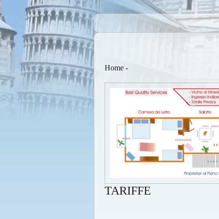
Home
-
TARIFFE