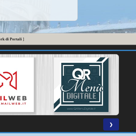
rk di Portali
]
❯