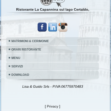
Ristorante La Capannina sul lago Certaldo,
MATRIMONI & CERIMONIE
ORARI RISTORANTE
MENU
SERVIZI
DOWNLOAD
Lisa & Guido Srls - P.IVA 06775970483
[
Privacy
]