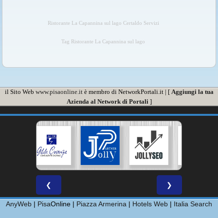
Ristorante La Capannina sul lago Certaldo Servizi
Tag Ristorante La Capannina sul lago
il Sito Web
www.pisaonline.it
è membro di NetworkPortali.it | [
Aggiungi la tua
Azienda al Network di Portali
]
❮
❯
AnyWeb
|
Pisa
Online |
Piazza Armerina
|
Hotels Web
|
Italia Search