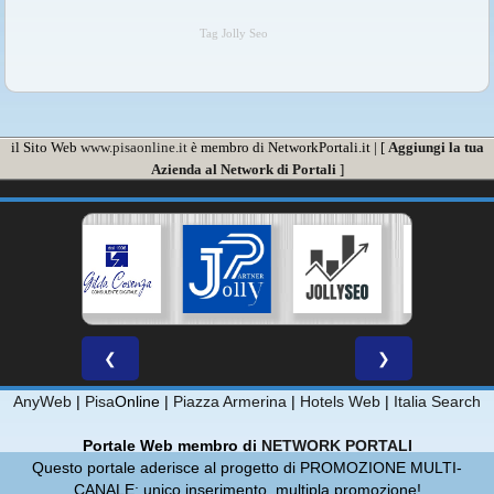
Tag Jolly Seo
il Sito Web
www.pisaonline.it
è membro di NetworkPortali.it | [
Aggiungi la tua
Azienda al Network di Portali
]
❮
❯
AnyWeb
|
Pisa
Online |
Piazza Armerina
|
Hotels Web
|
Italia Search
Portale Web membro di
NETWORK PORTALI
Questo portale aderisce al progetto di PROMOZIONE MULTI-
CANALE: unico inserimento, multipla promozione!