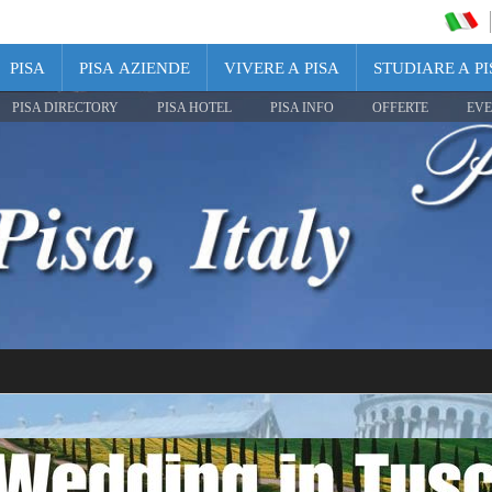
PISA
PISA AZIENDE
VIVERE A PISA
STUDIARE A PI
PISA DIRECTORY
PISA HOTEL
PISA INFO
OFFERTE
EVE