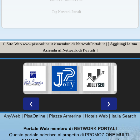
Tag Network Portali
il Sito Web
www.pisaonline.it
è membro di NetworkPortali.it | [
Aggiungi la tua
Azienda al Network di Portali
]
❮
❯
AnyWeb
|
Pisa
Online |
Piazza Armerina
|
Hotels Web
|
Italia Search
Portale Web membro di
NETWORK PORTALI
Questo portale aderisce al progetto di PROMOZIONE MULTI-