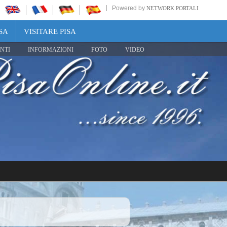
Powered by
NETWORK PORTALI
SA
VISITARE PISA
NTI
INFORMAZIONI
FOTO
VIDEO
Share