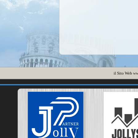
il Sito Web
ww