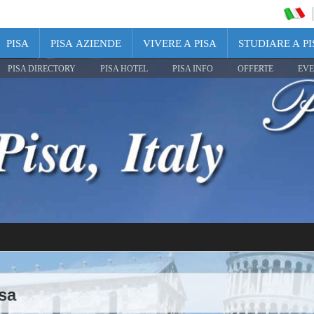
PISA
PISA AZIENDE
VIVERE A PISA
STUDIARE A PI
PISA DIRECTORY
PISA HOTEL
PISA INFO
OFFERTE
EVE
isa