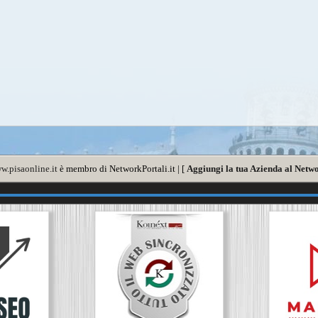
w.pisaonline.it
è membro di NetworkPortali.it | [
Aggiungi la tua Azienda al Netwo