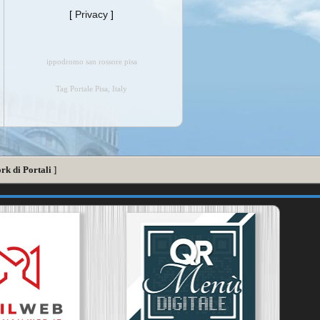
[
Privacy
]
ippodromo san rossore pisa
Tag Portale Pisa, Italy
rk di Portali
]