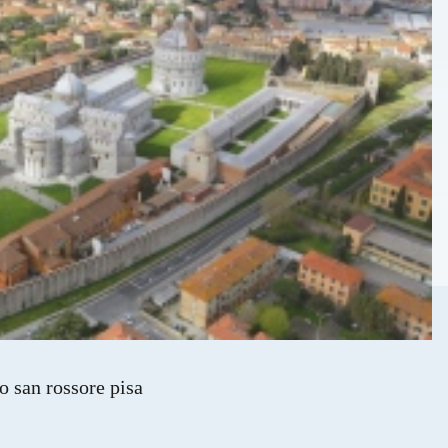
o san rossore pisa