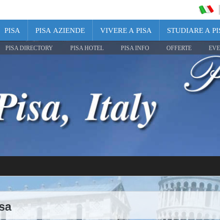
PISA
PISA AZIENDE
VIVERE A PISA
STUDIARE A PI
PISA DIRECTORY
PISA HOTEL
PISA INFO
OFFERTE
EVE
isa