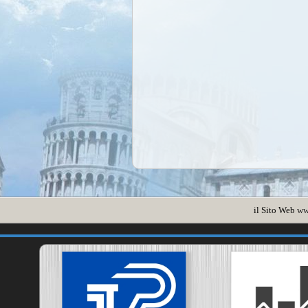
il Sito Web
ww