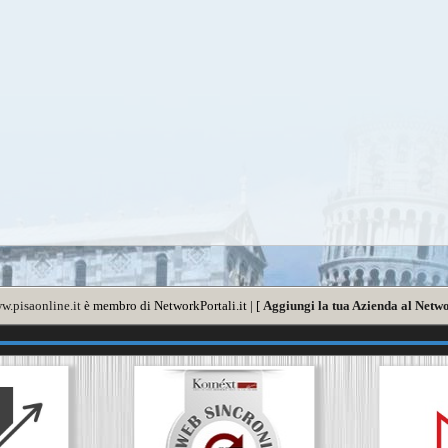
w.pisaonline.it
è membro di NetworkPortali.it | [
Aggiungi la tua Azienda al Netwo