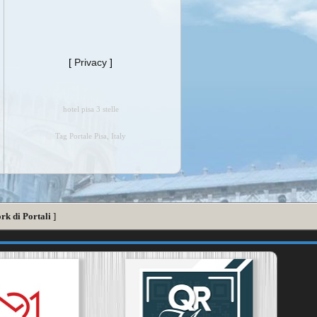
[
Privacy
]
hotel pisa 3 stelle
Tag Portale Pisa, Italy
rk di Portali
]