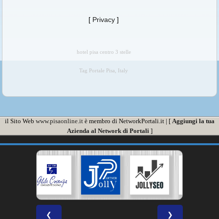
NOTIZIE Pisa
DOWNLOAD
[
Privacy
]
hotel pisa centro 3 stelle
Tag Portale Pisa, Italy
il Sito Web
www.pisaonline.it
è membro di NetworkPortali.it | [
Aggiungi la tua
Azienda al Network di Portali
]