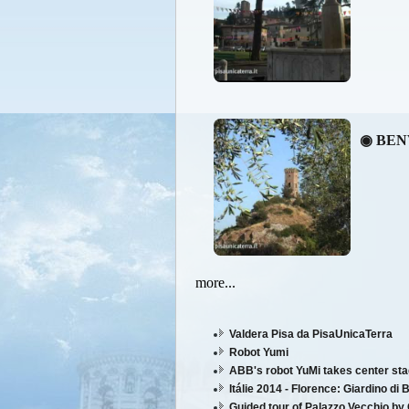
◉ BEN
more...
Valdera Pisa da PisaUnicaTerra
Robot Yumi
ABB's robot YuMi takes center st
Itálie 2014 - Florence: Giardino di 
Guided tour of Palazzo Vecchio by 