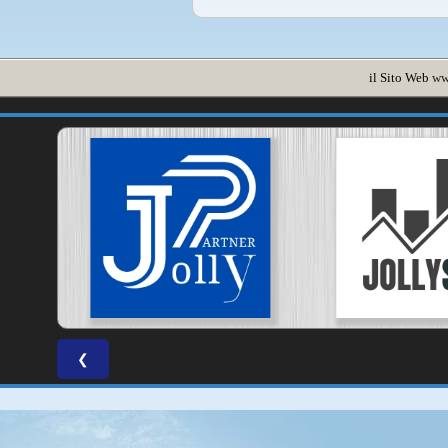
il Sito Web
ww
❮