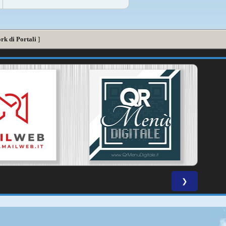
rk di Portali
]
❯