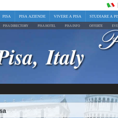
PISA
PISA AZIENDE
VIVERE A PISA
STUDIARE A PI
PISA DIRECTORY
PISA HOTEL
PISA INFO
OFFERTE
EVE
isa