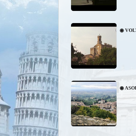
◉ VOL
◉ ASO