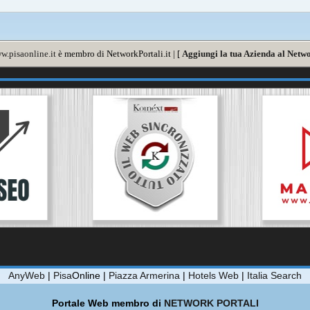
w.pisaonline.it
è membro di NetworkPortali.it | [
Aggiungi la tua Azienda al Netwo
AnyWeb
|
Pisa
Online |
Piazza Armerina
|
Hotels Web
|
Italia Search
Portale Web membro di
NETWORK PORTALI