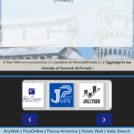
[
Privacy
]
DIZIONE
Tag Joes' Company
il Sito Web
www.pisaonline.it
è membro di NetworkPortali.it | [
Aggiungi la tua
Azienda al Network di Portali
]
❮
❯
AnyWeb
|
Pisa
Online |
Piazza Armerina
|
Hotels Web
|
Italia Search