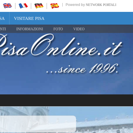
Powered by
NETWORK PORTALI
SA
VISITARE PISA
NTI
INFORMAZIONI
FOTO
VIDEO
Share