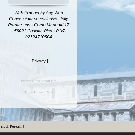
Web Product by
Any Web
Concessionario esclusivo: Jolly
Partner srls - Corso Matteotti 17
- 56021 Cascina Pisa - P.IVA
02324710504
[
Privacy
]
Partner e Rivenditori Pisa
Tag Siti Speedy Web
rk di Portali
]