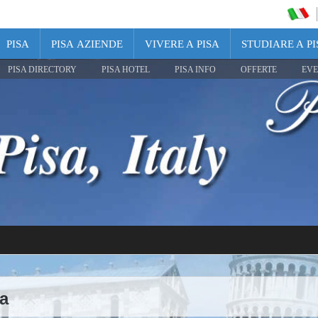
PISA
PISA AZIENDE
VIVERE A PISA
STUDIARE A PI
PISA DIRECTORY
PISA HOTEL
PISA INFO
OFFERTE
EVE
a