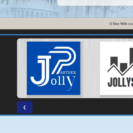
il Sito Web
ww
❮