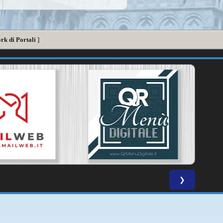
rk di Portali
]
❯