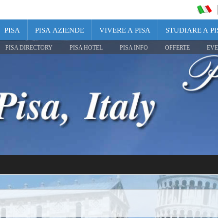
PISA
PISA AZIENDE
VIVERE A PISA
STUDIARE A PI
PISA DIRECTORY
PISA HOTEL
PISA INFO
OFFERTE
EVE