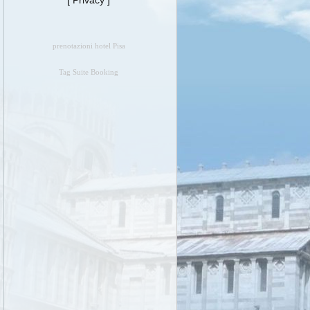
[
Privacy
]
prenotazioni hotel Pisa
Tag Suite Booking