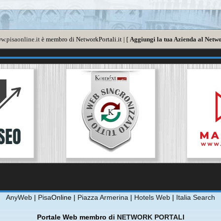
w.pisaonline.it
è membro di NetworkPortali.it | [
Aggiungi la tua Azienda al Netwo
AnyWeb
|
Pisa
Online |
Piazza Armerina
|
Hotels Web
|
Italia Search
Portale Web membro di
NETWORK PORTALI