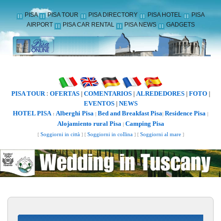
PISA
PISA TOUR
PISA DIRECTORY
PISA HOTEL
PISA
AIRPORT
PISA CAR RENTAL
PISA NEWS
GADGETS
PISA TOUR
OFERTAS
COMENTARIOS
ALREDEDORES
FOTO
:
|
|
|
|
EVENTOS
NEWS
|
HOTEL PISA
Alberghi Pisa
Bed and Breakfast Pisa
Residence Pisa
:
|
|
|
Alojamiento rural Pisa
Camping Pisa
|
[
Soggiorni in città
] [
Soggiorni in collina
] [
Soggiorni al mare
]