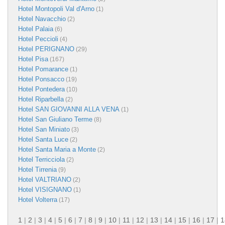
Hotel Montopoli Val d'Arno
(1)
Hotel Navacchio
(2)
Hotel Palaia
(6)
Hotel Peccioli
(4)
Hotel PERIGNANO
(29)
Hotel Pisa
(167)
Hotel Pomarance
(1)
Hotel Ponsacco
(19)
Hotel Pontedera
(10)
Hotel Riparbella
(2)
Hotel SAN GIOVANNI ALLA VENA
(1)
Hotel San Giuliano Terme
(8)
Hotel San Miniato
(3)
Hotel Santa Luce
(2)
Hotel Santa Maria a Monte
(2)
Hotel Terricciola
(2)
Hotel Tirrenia
(9)
Hotel VALTRIANO
(2)
Hotel VISIGNANO
(1)
Hotel Volterra
(17)
1
|
2
|
3
|
4
|
5
|
6
|
7
|
8
|
9
|
10
|
11
|
12
|
13
|
14
|
15
|
16
|
17
|
1