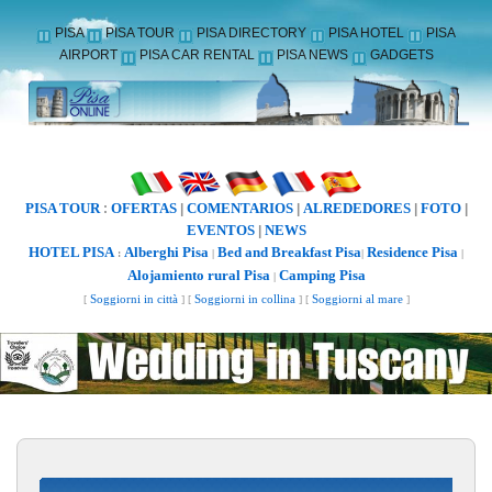
PISA
PISA TOUR
PISA DIRECTORY
PISA HOTEL
PISA
AIRPORT
PISA CAR RENTAL
PISA NEWS
GADGETS
PISA TOUR
OFERTAS
COMENTARIOS
ALREDEDORES
FOTO
:
|
|
|
|
EVENTOS
NEWS
|
HOTEL PISA
Alberghi Pisa
Bed and Breakfast Pisa
Residence Pisa
:
|
|
|
Alojamiento rural Pisa
Camping Pisa
|
[
Soggiorni in città
] [
Soggiorni in collina
] [
Soggiorni al mare
]