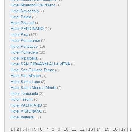
Hotel Montopoli Val d'Arno
(1)
Hotel Navacchio
(2)
Hotel Palaia
(6)
Hotel Peccioli
(4)
Hotel PERIGNANO
(29)
Hotel Pisa
(167)
Hotel Pomarance
(1)
Hotel Ponsacco
(19)
Hotel Pontedera
(10)
Hotel Riparbella
(2)
Hotel SAN GIOVANNI ALLA VENA
(1)
Hotel San Giuliano Terme
(8)
Hotel San Miniato
(3)
Hotel Santa Luce
(2)
Hotel Santa Maria a Monte
(2)
Hotel Terricciola
(2)
Hotel Tirrenia
(9)
Hotel VALTRIANO
(2)
Hotel VISIGNANO
(1)
Hotel Volterra
(17)
1
|
2
|
3
|
4
|
5
|
6
|
7
|
8
|
9
|
10
|
11
|
12
|
13
|
14
|
15
|
16
|
17
|
1