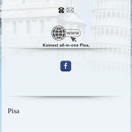
Koinext all-in-one Pisa,
Pisa