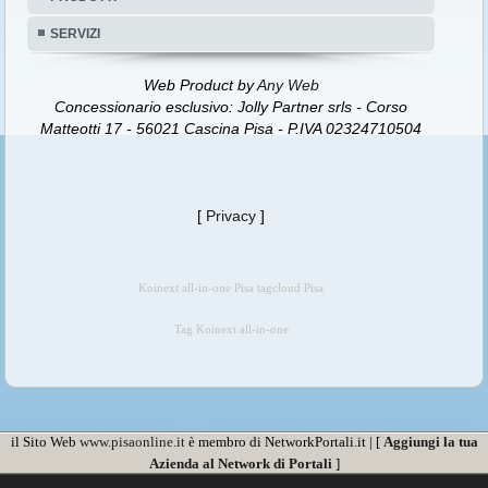
SERVIZI
Web Product by
Any Web
Concessionario esclusivo: Jolly Partner srls - Corso
Matteotti 17 - 56021 Cascina Pisa - P.IVA 02324710504
[
Privacy
]
Koinext all-in-one Pisa tagcloud Pisa
Tag Koinext all-in-one
il Sito Web
www.pisaonline.it
è membro di NetworkPortali.it | [
Aggiungi la tua
Azienda al Network di Portali
]