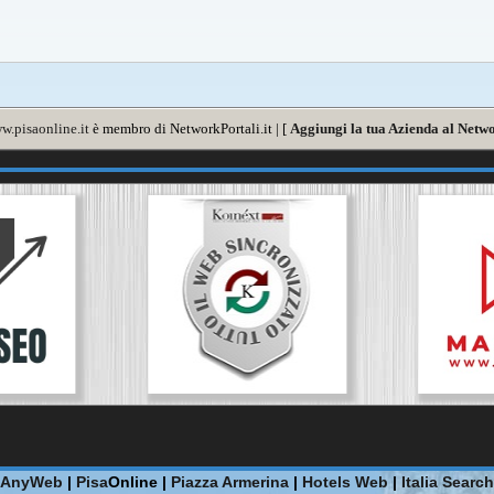
w.pisaonline.it
è membro di NetworkPortali.it | [
Aggiungi la tua Azienda al Netwo
AnyWeb
|
Pisa
Online |
Piazza Armerina
|
Hotels Web
|
Italia Search