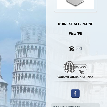
KOINEXT ALL-IN-ONE
Pisa (PI)
Koinext all-in-one Pisa,