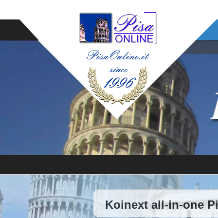
Koinext all-in-one P