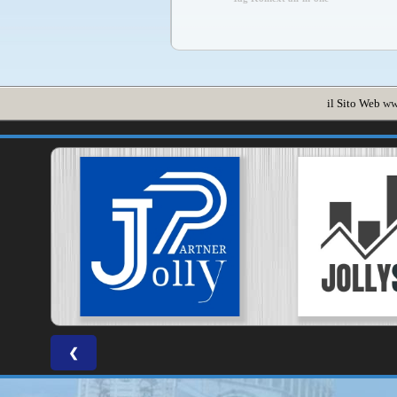
il Sito Web
ww
❮