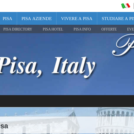
PISA
PISA AZIENDE
VIVERE A PISA
STUDIARE A PI
PISA DIRECTORY
PISA HOTEL
PISA INFO
OFFERTE
EVE
isa