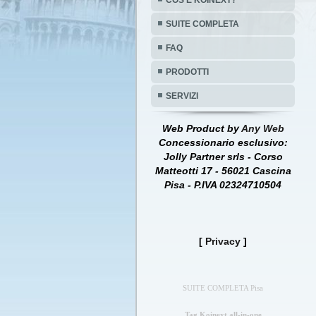
COS'È KOINEXT?
SUITE COMPLETA
FAQ
PRODOTTI
SERVIZI
Web Product by
Any Web
Concessionario esclusivo:
Jolly Partner srls - Corso
Matteotti 17 - 56021 Cascina
Pisa - P.IVA 02324710504
[
Privacy
]
SUITE COMPLETA Pisa
Tag Koinext all-in-one