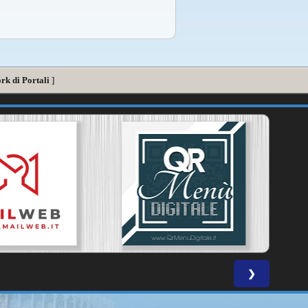
rk di Portali
]
❯