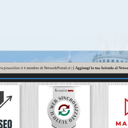
w.pisaonline.it
è membro di NetworkPortali.it | [
Aggiungi la tua Azienda al Netwo