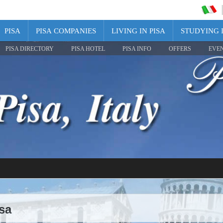
PISA
PISA COMPANIES
LIVING IN PISA
STUDYING I
PISA DIRECTORY
PISA HOTEL
PISA INFO
OFFERS
EVE
isa