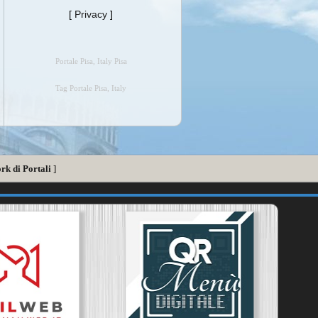
[
Privacy
]
Portale Pisa, Italy Pisa
Tag Portale Pisa, Italy
rk di Portali
]