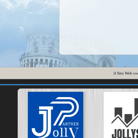
il Sito Web
ww