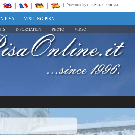
Powered by
NETWORK PORTALI
N PISA
VISITING PISA
NTS
INFORMATION
PHOTO
VIDEO
Share