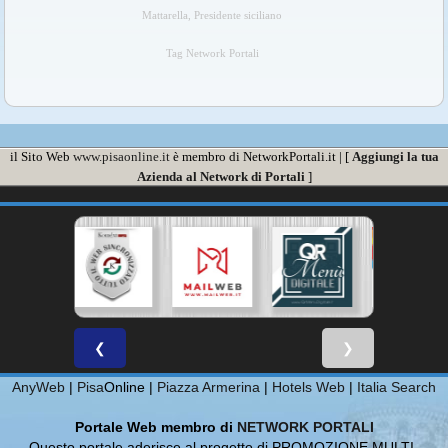
Mattarella, Presidente siciliano
Tag Network Portali
il Sito Web
www.pisaonline.it
è membro di NetworkPortali.it | [
Aggiungi la tua
Azienda al Network di Portali
]
❮
❯
AnyWeb
|
Pisa
Online |
Piazza Armerina
|
Hotels Web
|
Italia Search
Portale Web membro di
NETWORK PORTALI
Questo portale aderisce al progetto di PROMOZIONE MULTI-