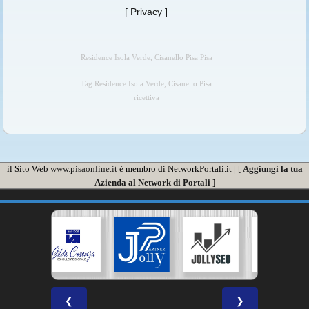
[
Privacy
]
Residence Isola Verde, Cisanello Pisa Pisa
Tag Residence Isola Verde, Cisanello Pisa
ricettiva
il Sito Web
www.pisaonline.it
è membro di NetworkPortali.it | [
Aggiungi la tua
Azienda al Network di Portali
]
❮
❯