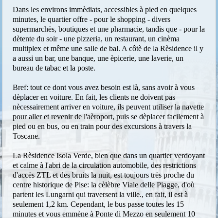
Dans les environs immèdiats, accessibles à pied en quelques
minutes, le quartier offre - pour le shopping - divers
supermarchès, boutiques et une pharmacie, tandis que - pour la
dètente du soir - une pizzeria, un restaurant, un cinèma
multiplex et même une salle de bal. A côtè de la Rèsidence il y
a aussi un bar, une banque, une èpicerie, une laverie, un
bureau de tabac et la poste.
Bref: tout ce dont vous avez besoin est là, sans avoir à vous
dèplacer en voiture. En fait, les clients ne doivent pas
nècessairement arriver en voiture, ils peuvent utiliser la navette
pour aller et revenir de l'aèroport, puis se dèplacer facilement à
pied ou en bus, ou en train pour des excursions à travers la
Toscane.
La Rèsidence Isola Verde, bien que dans un quartier verdoyant
et calme à l'abri de la circulation automobile, des restrictions
d'accès ZTL et des bruits la nuit, est toujours très proche du
centre historique de Pise: la cèlèbre Viale delle Piagge, d'où
partent les Lungarni qui traversent la ville., en fait, il est à
seulement 1,2 km. Cependant, le bus passe toutes les 15
minutes et vous emmène à Ponte di Mezzo en seulement 10