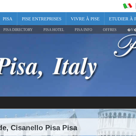
PISA
PISE ENTREPRISES
VIVRE À PISE
ETUDIER À P
PISA DIRECTORY
PISA HOTEL
PISA INFO
OFFRES
�V�
e, Cisanello Pisa Pisa