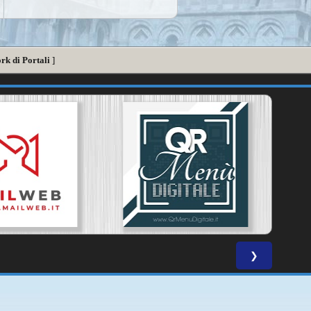
rk di Portali
]
❯