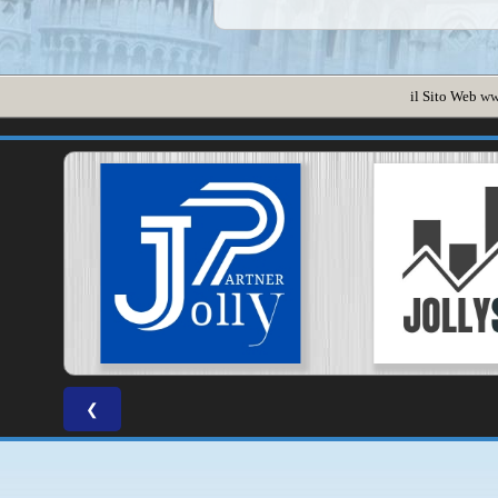
il Sito Web
ww
❮