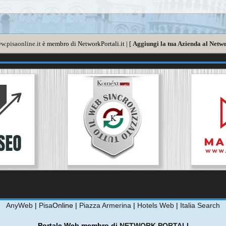
w.pisaonline.it
è membro di NetworkPortali.it | [
Aggiungi la tua Azienda al Netwo
AnyWeb
|
Pisa
Online |
Piazza Armerina
|
Hotels Web
|
Italia Search
Portale Web membro di
NETWORK PORTALI