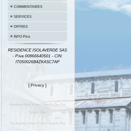
COMMENTAIRES
SERVICES
OFFRES
INFO Pisa
RESIDENCE ISOLAVERDE SAS
- P.iva 00866640501 - CIN:
IT050026B4ZKASC7AP
[
Privacy
]
Residence Isola Verde, Cisanello Pisa Pisa
Google Map
Tag Residence Isola Verde, Cisanello Pisa