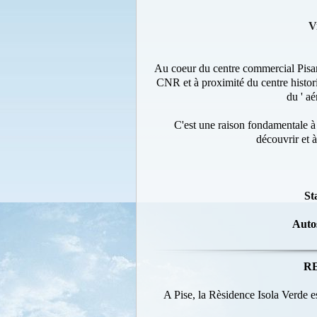
V
Au coeur du centre commercial Pisano
CNR et à proximité du centre histori
du ' aé
C'est une raison fondamentale à p
découvrir et 
St
Auto
R
A Pise, la Rèsidence Isola Verde est