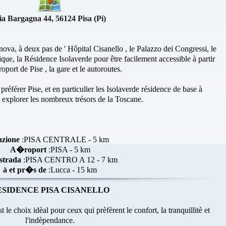
ia Bargagna 44, 56124 Pisa (Pi)
va, à deux pas de ' Hôpital Cisanello , le Palazzo dei Congressi, le
que, la Résidence Isolaverde pour être facilement accessible à partir
roport de Pise , la gare et le autoroutes.
référer Pise, et en particulier les Isolaverde résidence de base à
à explorer les nombreux trésors de la Toscane.
azione
:PISA CENTRALE - 5 km
A�roport
:PISA - 5 km
strada
:PISA CENTRO A 12 - 7 km
à et pr�s de
:Lucca - 15 km
ESIDENCE PISA CISANELLO
 le choix idèal pour ceux qui prèfèrent le confort, la tranquillitè et
l'indèpendance.