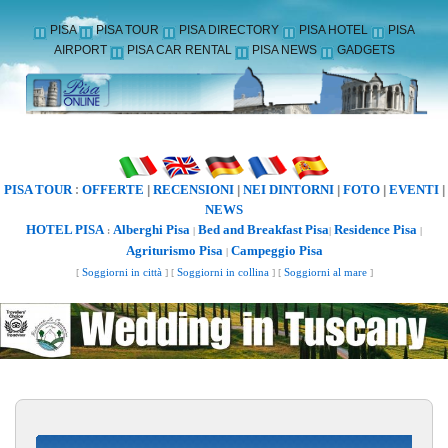
PISA
PISA TOUR
PISA DIRECTORY
PISA HOTEL
PISA
AIRPORT
PISA CAR RENTAL
PISA NEWS
GADGETS
PISA TOUR
OFFERTE
RECENSIONI
NEI DINTORNI
FOTO
EVENTI
:
|
|
|
|
|
NEWS
HOTEL PISA
Alberghi Pisa
Bed and Breakfast Pisa
Residence Pisa
:
|
|
|
Agriturismo Pisa
Campeggio Pisa
|
[
Soggiorni in città
] [
Soggiorni in collina
] [
Soggiorni al mare
]