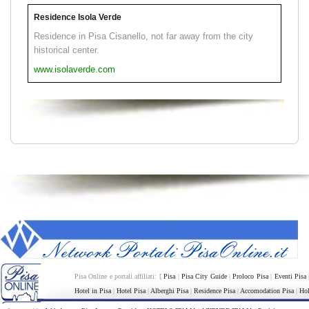
Residence Isola Verde
Residence in Pisa Cisanello, not far away from the city
historical center.
www.isolaverde.com
Pisa Online e portali affiliati: [
Pisa
|
Pisa City Guide
|
Proloco Pisa
|
Eventi Pisa
Hotel in Pisa
|
Hotel Pisa
|
Alberghi Pisa
|
Residence Pisa
|
Accomodation Pisa
|
Hol