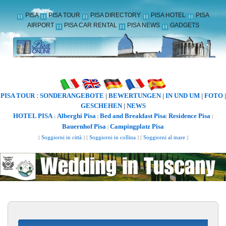
PISA
PISA TOUR
PISA DIRECTORY
PISA HOTEL
PISA
AIRPORT
PISA CAR RENTAL
PISA NEWS
GADGETS
PISA TOUR
SONDERANGEBOTE
BEWERTUNGEN
IN UND UM
FOTO
:
|
|
|
|
GESCHEHEN
NEWS
|
HOTEL PISA
Alberghi Pisa
Bed and Breakfast Pisa
Residence Pisa
:
|
|
|
Bauernhof Pisa
Campingplatz Pisa
|
[
Soggiorni in città
] [
Soggiorni in collina
] [
Soggiorni al mare
]