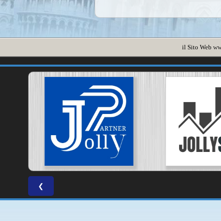
il Sito Web
ww
❮