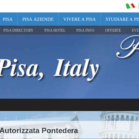
PISA
PISA AZIENDE
VIVERE A PISA
STUDIARE A PI
PISA DIRECTORY
PISA HOTEL
PISA INFO
OFFERTE
EVE
 Autorizzata Pontedera