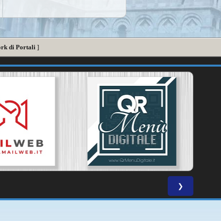
rk di Portali
]
❯