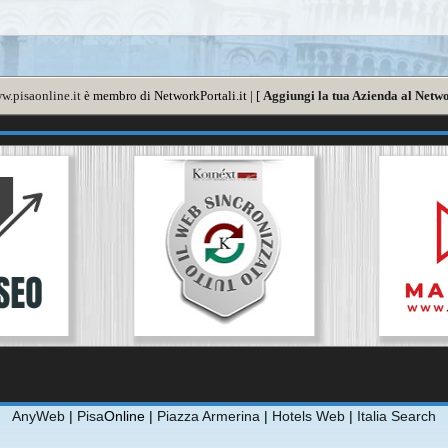
w.pisaonline.it
è membro di NetworkPortali.it | [
Aggiungi la tua Azienda al Netwo
AnyWeb
|
Pisa
Online |
Piazza Armerina
|
Hotels Web
|
Italia Search