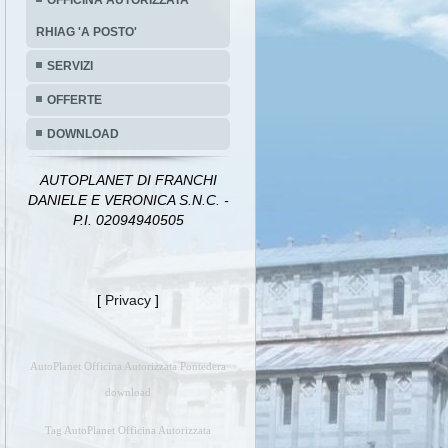
OFFICINA AUTORIZZATA
RHIAG 'A POSTO'
SERVIZI
OFFERTE
DOWNLOAD
AUTOPLANET DI FRANCHI
DANIELE E VERONICA S.N.C. -
P.I. 02094940505
[
Privacy
]
AutoPlanet Officina Autorizzata Pontedera
download
Tag AutoPlanet Officina Autorizzata