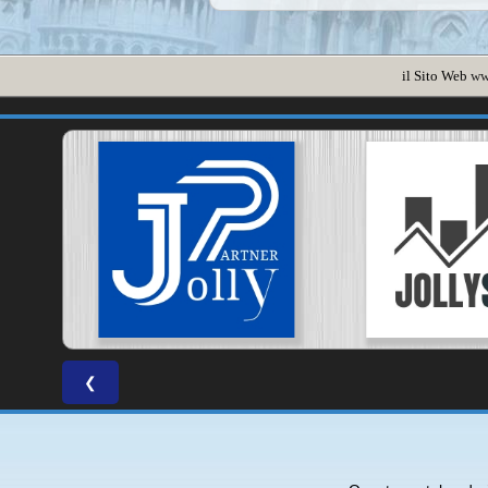
il Sito Web
ww
❮