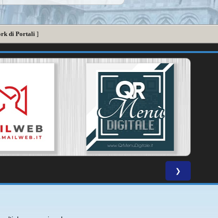
rk di Portali
]
❯