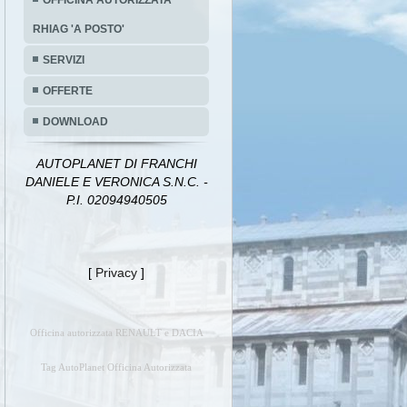
OFFICINA AUTORIZZATA
RHIAG 'A POSTO'
SERVIZI
OFFERTE
DOWNLOAD
AUTOPLANET DI FRANCHI
DANIELE E VERONICA S.N.C. -
P.I. 02094940505
[
Privacy
]
Officina autorizzata RENAULT e DACIA
Tag AutoPlanet Officina Autorizzata