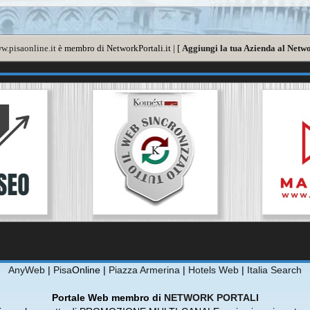
w.pisaonline.it
è membro di NetworkPortali.it | [
Aggiungi la tua Azienda al Netwo
AnyWeb
|
Pisa
Online |
Piazza Armerina
|
Hotels Web
|
Italia Search
Portale Web membro di
NETWORK PORTALI