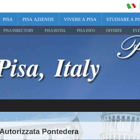
PISA
PISA AZIENDE
VIVERE A PISA
STUDIARE A PI
PISA DIRECTORY
PISA HOTEL
PISA INFO
OFFERTE
EVE
 Autorizzata Pontedera