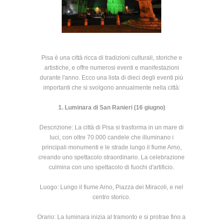
Pisa è una città ricca di tradizioni culturali, storiche e
artistiche, e offre numerosi eventi e manifestazioni
durante l'anno. Ecco una lista di dieci degli eventi più
importanti che si svolgono annualmente nella città:
1. Luminara di San Ranieri (16 giugno)
Descrizione: La città di Pisa si trasforma in un mare di
luci, con oltre 70.000 candele che illuminano i
principali monumenti e le strade lungo il fiume Arno,
creando uno spettacolo straordinario. La celebrazione
culmina con uno spettacolo di fuochi d'artificio.
Luogo: Lungo il fiume Arno, Piazza dei Miracoli, e nel
centro storico.
Orario: La luminara inizia al tramonto e si protrae fino a