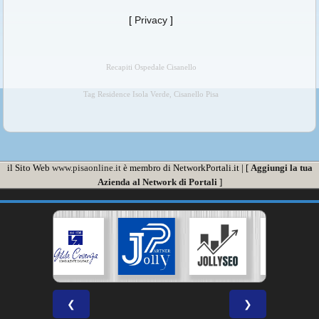
[
Privacy
]
Recapiti Ospedale Cisanello
Tag Residence Isola Verde, Cisanello Pisa
il Sito Web
www.pisaonline.it
è membro di NetworkPortali.it | [
Aggiungi la tua
Azienda al Network di Portali
]
❮
❯