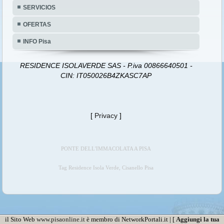
SERVICIOS
OFERTAS
INFO Pisa
RESIDENCE ISOLAVERDE SAS - P.iva 00866640501 -
CIN: IT050026B4ZKASC7AP
[
Privacy
]
PONTE DELL'IMMACOLATA A PISA
Tag Residence Isola Verde, Cisanello Pisa
il Sito Web
www.pisaonline.it
è membro di NetworkPortali.it | [
Aggiungi la tua