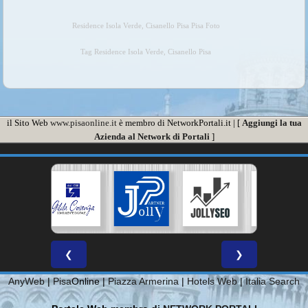
Residence Isola Verde, Cisanello Pisa Pisa Foto
Tag Residence Isola Verde, Cisanello Pisa
il Sito Web
www.pisaonline.it
è membro di NetworkPortali.it | [
Aggiungi la tua
Azienda al Network di Portali
]
❮
❯
AnyWeb
|
Pisa
Online |
Piazza Armerina
|
Hotels Web
|
Italia Search