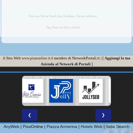
Dott.ssa Silvia Guidi San Giuliano Terme telefono
Tag Dott.ssa Silvia Guidi
il Sito Web
www.pisaonline.it
è membro di NetworkPortali.it | [
Aggiungi la tua
Azienda al Network di Portali
]
❮
❯
AnyWeb
|
Pisa
Online |
Piazza Armerina
|
Hotels Web
|
Italia Search