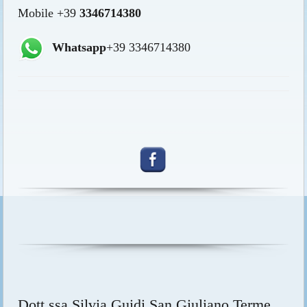
Mobile +39
3346714380
Whatsapp
+39 3346714380
Dott.ssa Silvia Guidi San Giuliano Terme