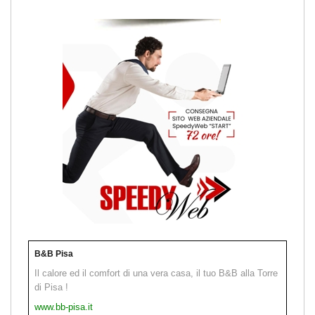
B&B Pisa
Il calore ed il comfort di una vera casa, il tuo B&B alla Torre
di Pisa !
www.bb-pisa.it