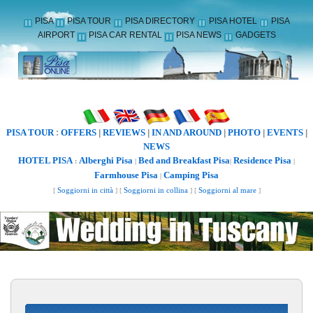
PISA
PISA TOUR
PISA DIRECTORY
PISA HOTEL
PISA
AIRPORT
PISA CAR RENTAL
PISA NEWS
GADGETS
PISA TOUR
OFFERS
REVIEWS
IN AND AROUND
PHOTO
EVENTS
:
|
|
|
|
|
NEWS
HOTEL PISA
Alberghi Pisa
Bed and Breakfast Pisa
Residence Pisa
:
|
|
|
Farmhouse Pisa
Camping Pisa
|
[
Soggiorni in città
] [
Soggiorni in collina
] [
Soggiorni al mare
]