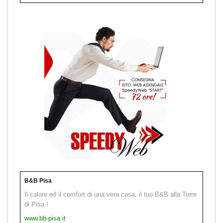
B&B Pisa
Il calore ed il comfort di una vera casa, il tuo B&B alla Torre
di Pisa !
www.bb-pisa.it