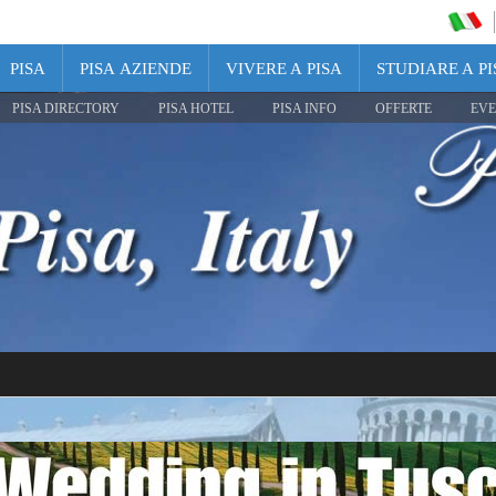
PISA
PISA AZIENDE
VIVERE A PISA
STUDIARE A PI
PISA DIRECTORY
PISA HOTEL
PISA INFO
OFFERTE
EVE