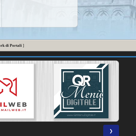
rk di Portali
]
❯