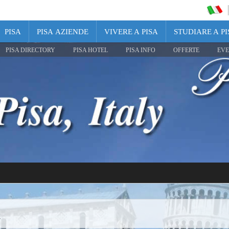
PISA
PISA AZIENDE
VIVERE A PISA
STUDIARE A PI
PISA DIRECTORY
PISA HOTEL
PISA INFO
OFFERTE
EVE