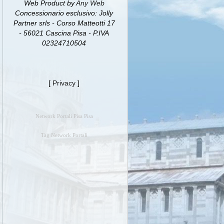
Web Product by
Any Web
Concessionario esclusivo: Jolly
Partner srls - Corso Matteotti 17
- 56021 Cascina Pisa - P.IVA
02324710504
[
Privacy
]
Network Portali Pisa Pisa
Tag Network Portali