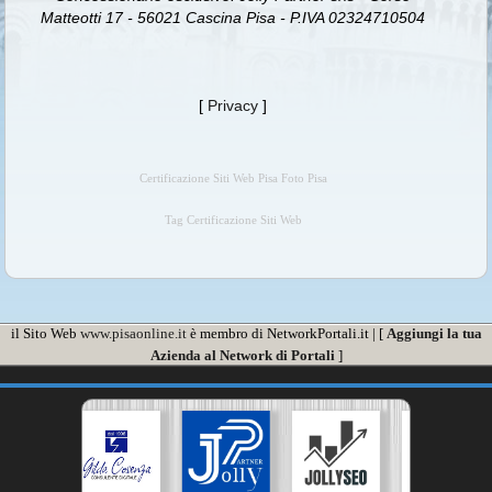
Matteotti 17 - 56021 Cascina Pisa - P.IVA 02324710504
[
Privacy
]
Certificazione Siti Web Pisa Foto Pisa
Tag Certificazione Siti Web
il Sito Web
www.pisaonline.it
è membro di NetworkPortali.it | [
Aggiungi la tua
Azienda al Network di Portali
]