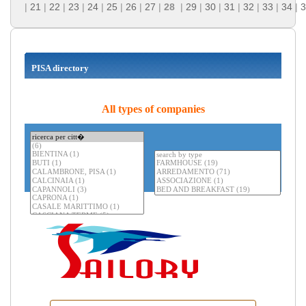
|
21
|
22
|
23
|
24
|
25
|
26
|
27
|
28
|
29
|
30
|
31
|
32
|
33
|
34
|
3
PISA directory
All types of companies