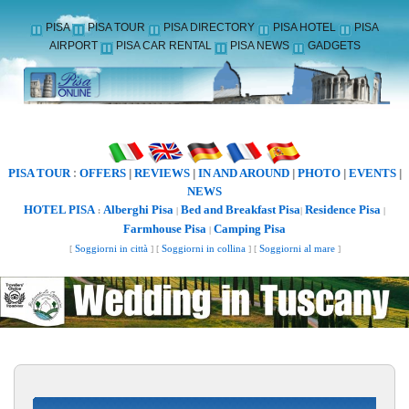
PISA
PISA TOUR
PISA DIRECTORY
PISA HOTEL
PISA
AIRPORT
PISA CAR RENTAL
PISA NEWS
GADGETS
PISA TOUR
OFFERS
REVIEWS
IN AND AROUND
PHOTO
EVENTS
:
|
|
|
|
|
NEWS
HOTEL PISA
Alberghi Pisa
Bed and Breakfast Pisa
Residence Pisa
:
|
|
|
Farmhouse Pisa
Camping Pisa
|
[
Soggiorni in città
] [
Soggiorni in collina
] [
Soggiorni al mare
]