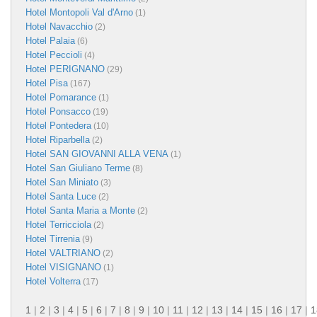
Hotel Montopoli Val d'Arno
(1)
Hotel Navacchio
(2)
Hotel Palaia
(6)
Hotel Peccioli
(4)
Hotel PERIGNANO
(29)
Hotel Pisa
(167)
Hotel Pomarance
(1)
Hotel Ponsacco
(19)
Hotel Pontedera
(10)
Hotel Riparbella
(2)
Hotel SAN GIOVANNI ALLA VENA
(1)
Hotel San Giuliano Terme
(8)
Hotel San Miniato
(3)
Hotel Santa Luce
(2)
Hotel Santa Maria a Monte
(2)
Hotel Terricciola
(2)
Hotel Tirrenia
(9)
Hotel VALTRIANO
(2)
Hotel VISIGNANO
(1)
Hotel Volterra
(17)
1
|
2
|
3
|
4
|
5
|
6
|
7
|
8
|
9
|
10
|
11
|
12
|
13
|
14
|
15
|
16
|
17
|
1