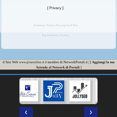
[
Privacy
]
Assistenza Tecnica Pisa tagcloud Pisa
Tag Assistenza Tecnica
il Sito Web
www.pisaonline.it
è membro di NetworkPortali.it | [
Aggiungi la tua
Azienda al Network di Portali
]
❮
❯