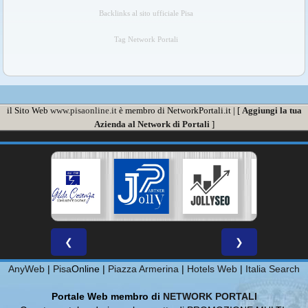
Backlinks al sito ufficiale Pisa
Tag Network Portali
il Sito Web
www.pisaonline.it
è membro di NetworkPortali.it | [
Aggiungi la tua
Azienda al Network di Portali
]
❮
❯
AnyWeb
|
Pisa
Online |
Piazza Armerina
|
Hotels Web
|
Italia Search
Portale Web membro di
NETWORK PORTALI