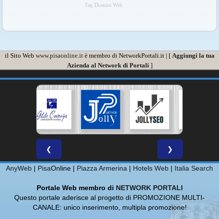
Tag Domini Web
il Sito Web
www.pisaonline.it
è membro di NetworkPortali.it | [
Aggiungi la tua
Azienda al Network di Portali
]
❮
❯
AnyWeb
|
Pisa
Online |
Piazza Armerina
|
Hotels Web
|
Italia Search
Portale Web membro di
NETWORK PORTALI
Questo portale aderisce al progetto di PROMOZIONE MULTI-
CANALE: unico inserimento, multipla promozione!