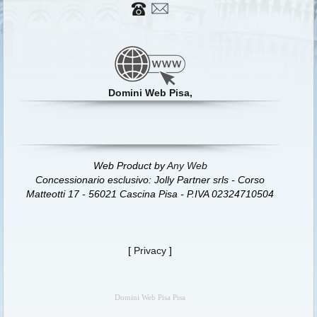
Domini Web Pisa,
Web Product by
Any Web
Concessionario esclusivo: Jolly Partner srls - Corso
Matteotti 17 - 56021 Cascina Pisa - P.IVA 02324710504
[
Privacy
]
Domini Web Pisa Pisa