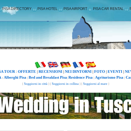
PISA DIRECTORY
PISA HOTEL
PISA AIRPORT
PISA CAR RENTAL
SA TOUR
OFFERTE
RECENSIONI
NEI DINTORNI
FOTO
EVENTI
NE
:
|
|
|
|
|
A
Alberghi Pisa
Bed and Breakfast Pisa
Residence Pisa
Agriturismo Pisa
Ca
:
|
|
|
|
[
Soggiorni in città
] [
Soggiorni in collina
] [
Soggiorni al mare
]