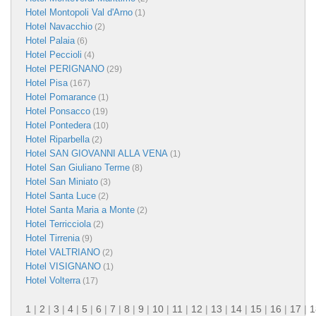
Hotel Montopoli Val d'Arno
(1)
Hotel Navacchio
(2)
Hotel Palaia
(6)
Hotel Peccioli
(4)
Hotel PERIGNANO
(29)
Hotel Pisa
(167)
Hotel Pomarance
(1)
Hotel Ponsacco
(19)
Hotel Pontedera
(10)
Hotel Riparbella
(2)
Hotel SAN GIOVANNI ALLA VENA
(1)
Hotel San Giuliano Terme
(8)
Hotel San Miniato
(3)
Hotel Santa Luce
(2)
Hotel Santa Maria a Monte
(2)
Hotel Terricciola
(2)
Hotel Tirrenia
(9)
Hotel VALTRIANO
(2)
Hotel VISIGNANO
(1)
Hotel Volterra
(17)
1
|
2
|
3
|
4
|
5
|
6
|
7
|
8
|
9
|
10
|
11
|
12
|
13
|
14
|
15
|
16
|
17
|
1