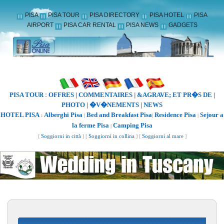
PISA
PISA TOUR
PISA DIRECTORY
PISA HOTEL
PISA
AIRPORT
PISA CAR RENTAL
PISA NEWS
GADGETS
PISA TOUR
OFFRES
COMMENTAIRES
&AGRAVE; ET PR�S DE
:
|
|
|
PHOTO
�V�NEMENTS
NEWS
|
|
HOTEL PISA
Alberghi Pisa
Bed and Breakfast Pisa
Residence Pisa
Sejour a
:
|
|
|
la ferme Pisa
Camping Pisa
|
[
Soggiorni in città
] [
Soggiorni in collina
] [
Soggiorni al mare
]