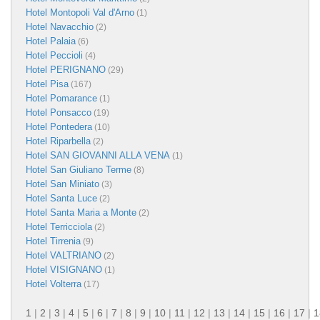
Hotel Montopoli Val d'Arno
(1)
Hotel Navacchio
(2)
Hotel Palaia
(6)
Hotel Peccioli
(4)
Hotel PERIGNANO
(29)
Hotel Pisa
(167)
Hotel Pomarance
(1)
Hotel Ponsacco
(19)
Hotel Pontedera
(10)
Hotel Riparbella
(2)
Hotel SAN GIOVANNI ALLA VENA
(1)
Hotel San Giuliano Terme
(8)
Hotel San Miniato
(3)
Hotel Santa Luce
(2)
Hotel Santa Maria a Monte
(2)
Hotel Terricciola
(2)
Hotel Tirrenia
(9)
Hotel VALTRIANO
(2)
Hotel VISIGNANO
(1)
Hotel Volterra
(17)
1
|
2
|
3
|
4
|
5
|
6
|
7
|
8
|
9
|
10
|
11
|
12
|
13
|
14
|
15
|
16
|
17
|
1