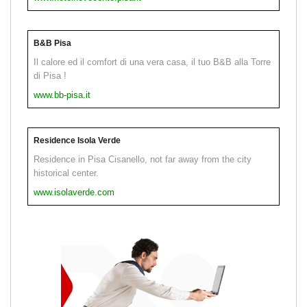
B&B Pisa
Il calore ed il comfort di una vera casa, il tuo B&B alla Torre
di Pisa !
www.bb-pisa.it
Residence Isola Verde
Residence in Pisa Cisanello, not far away from the city
historical center.
www.isolaverde.com