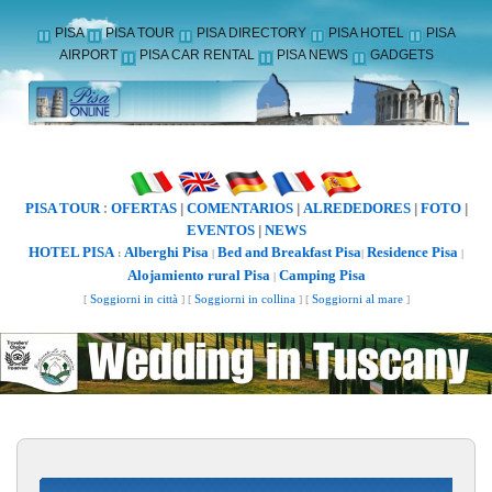
PISA
PISA TOUR
PISA DIRECTORY
PISA HOTEL
PISA
AIRPORT
PISA CAR RENTAL
PISA NEWS
GADGETS
PISA TOUR
OFERTAS
COMENTARIOS
ALREDEDORES
FOTO
:
|
|
|
|
EVENTOS
NEWS
|
HOTEL PISA
Alberghi Pisa
Bed and Breakfast Pisa
Residence Pisa
:
|
|
|
Alojamiento rural Pisa
Camping Pisa
|
[
Soggiorni in città
] [
Soggiorni in collina
] [
Soggiorni al mare
]