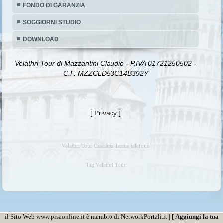
FONDO DI GARANZIA
SOGGIORNI STUDIO
DOWNLOAD
Velathri Tour di Mazzantini Claudio - P.IVA 01721250502 -
C.F. MZZCLD53C14B392Y
[
Privacy
]
Velathri Tour Casciana Terme telefono
Tag Velathri Tour
il Sito Web
www.pisaonline.it
è membro di NetworkPortali.it | [
Aggiungi la tua