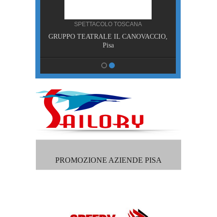
NA
SPETTACOLO TOSCANA
RDE,
GRUPPO TEATRALE IL CANOVACCIO,
isa
Pisa
PROMOZIONE AZIENDE PISA