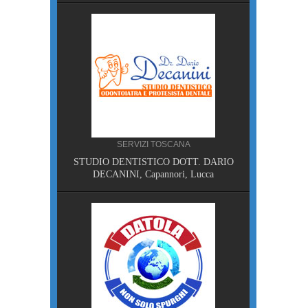
, Pisa
SERVIZI TOSCANA
STUDIO DENTISTICO DOTT. DARIO
NA
DECANINI, Capannori, Lucca
MPING