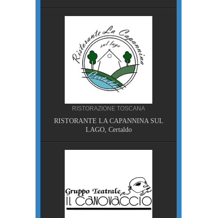
A
RISTORAZIONE TOSCANA
I, Piazza
RISTORANTE LA CAPANNINA SUL
LAGO, Certaldo