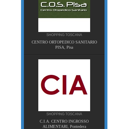
SHOPPING TOSCANA
NA
CENTRO ORTOPEDICO SANITARIO
sa
PISA, Pisa
ANA
SHOPPING TOSCANA
HE NON
C.I.A. CENTRO INGROSSO
ALIMENTARI, Pontedera