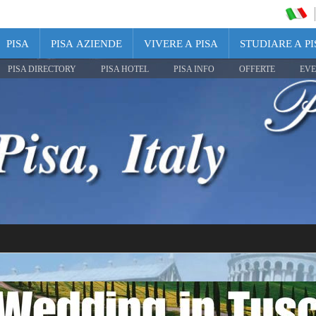
PISA
PISA AZIENDE
VIVERE A PISA
STUDIARE A PI
PISA DIRECTORY
PISA HOTEL
PISA INFO
OFFERTE
EVE