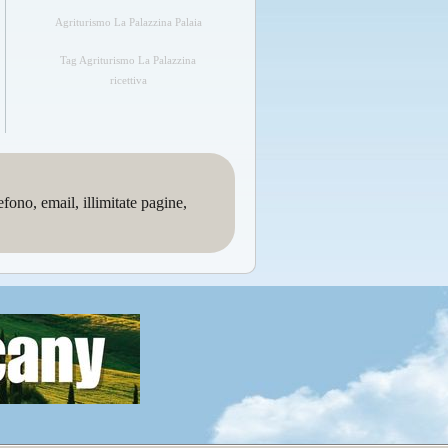
Agriturismo La Palazzina Palaia
Tag Agriturismo La Palazzina
ricettiva
no, email, illimitate pagine,