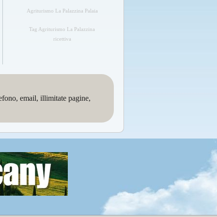
Agriturismo La Palazzina Palaia
Tag Agriturismo La Palazzina
ricettiva
no, email, illimitate pagine,