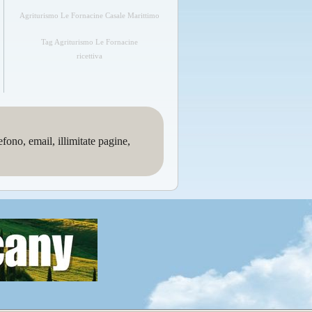
Agriturismo Le Fornacine Casale Marittimo
Tag Agriturismo Le Fornacine
ricettiva
no, email, illimitate pagine,