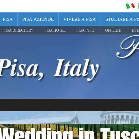
PISA
PISA AZIENDE
VIVERE A PISA
STUDIARE A PI
PISA DIRECTORY
PISA HOTEL
PISA INFO
OFFERTE
EVE