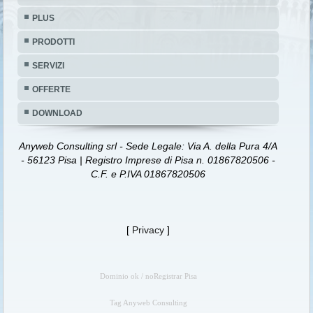
PLUS
PRODOTTI
SERVIZI
OFFERTE
DOWNLOAD
Anyweb Consulting srl - Sede Legale: Via A. della Pura 4/A
- 56123 Pisa | Registro Imprese di Pisa n. 01867820506 -
C.F. e P.IVA 01867820506
[
Privacy
]
Dominio ok / noRegistrar Pisa
Tag Anyweb Consulting