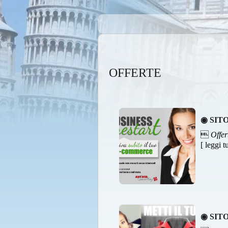
OFFERTE
◉ SIT

Offer
[ leggi t
◉ SIT