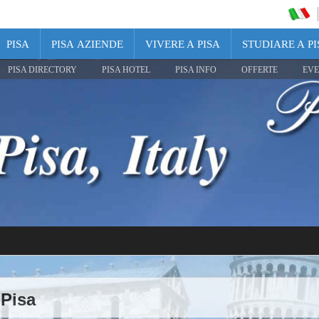
PISA
PISA AZIENDE
VIVERE A PISA
STUDIARE A PI
PISA DIRECTORY
PISA HOTEL
PISA INFO
OFFERTE
EVE
Pisa