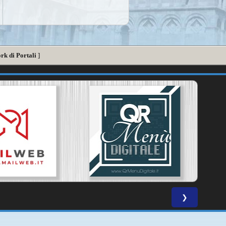
rk di Portali
]
❯