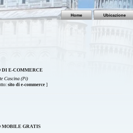
Home
Ubicazione
O DI E-COMMERCE
te Cascina (Pi)
utto:
sito di e-commerce
]
O MOBILE GRATIS