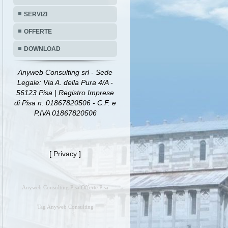
SERVIZI
OFFERTE
DOWNLOAD
Anyweb Consulting srl - Sede
Legale: Via A. della Pura 4/A -
56123 Pisa | Registro Imprese
di Pisa n. 01867820506 - C.F. e
P.IVA 01867820506
[
Privacy
]
Anyweb Consulting Pisa Offerte Pisa
Tag Anyweb Consulting