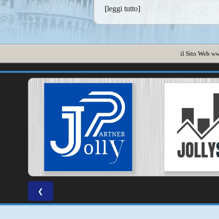
[
leggi tutto
]
il Sito Web
ww
❮