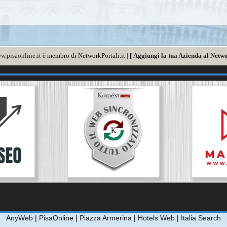
w.pisaonline.it
è membro di NetworkPortali.it | [
Aggiungi la tua Azienda al Netwo
AnyWeb
|
Pisa
Online |
Piazza Armerina
|
Hotels Web
|
Italia Search