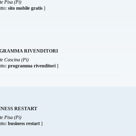
te Pisa (Pi)
utto:
sito mobile gratis
]
GRAMMA RIVENDITORI
te Cascina (Pi)
utto:
programma rivenditori
]
INESS RESTART
te Pisa (Pi)
utto:
business restart
]