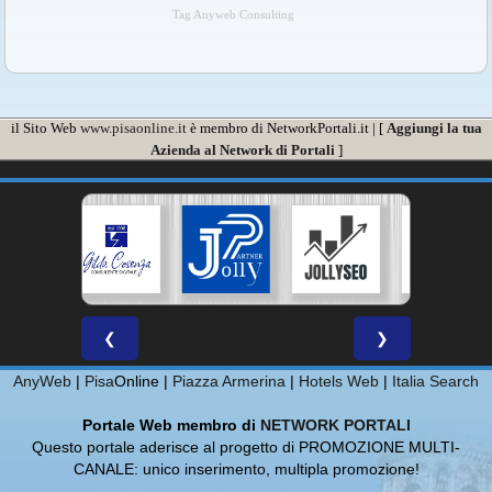
Tag Anyweb Consulting
il Sito Web
www.pisaonline.it
è membro di NetworkPortali.it | [
Aggiungi la tua
Azienda al Network di Portali
]
❮
❯
AnyWeb
|
Pisa
Online |
Piazza Armerina
|
Hotels Web
|
Italia Search
Portale Web membro di
NETWORK PORTALI
Questo portale aderisce al progetto di PROMOZIONE MULTI-
CANALE: unico inserimento, multipla promozione!