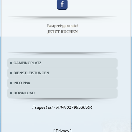
Bestpreisgarantie!
JETZT BUCHEN
CAMPINGPLATZ
DIENSTLEISTUNGEN
INFO Pisa
DOWNLOAD
Fragest srl - P.IVA 01799530504
[
Privacy
]