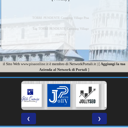
TORRE PENDENTE Camping Village Pisa
Tag TORRE PENDENTE Camping Village
ricettiva
il Sito Web
www.pisaonline.it
è membro di NetworkPortali.it | [
Aggiungi la tua
Azienda al Network di Portali
]
❮
❯